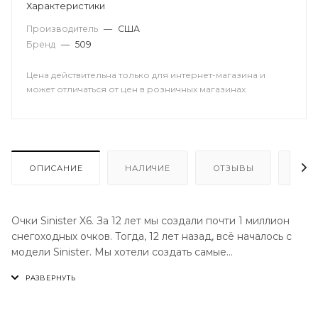
Характеристики
Производитель
—
США
Бренд
—
509
Цена действительна только для интернет-магазина и
может отличаться от цен в розничных магазинах
ОПИСАНИЕ
НАЛИЧИЕ
ОТЗЫВЫ
КАК
Очки Sinister X6. За 12 лет мы создали почти 1 миллион
снегоходных очков. Тогда, 12 лет назад, всё началось с
модели Sinister. Мы хотели создать самые
функциональные очки, которые бы отвечали передовым
технологиям того времени. В этом году мы
представляем вам новейшую модель - Sinister X6 от 509.
Модель X6 — это сочетание прочной двойной оправы,