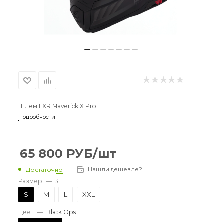
Шлем FXR Maverick X Pro
Подробности
65 800
РУБ
/шт
Нашли дешевле?
Достаточно
Размер
—
S
S
M
L
XXL
Цвет
—
Black Ops