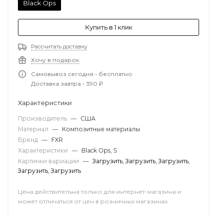
Black Ops
Купить в 1 клик
Рассчитать доставку
Хочу в подарок
Самовывоз сегодня - бесплатно
Доставка завтра - 390 ₽
Характеристики
Производитель
—
США
Материал
—
Композитные материалы
Бренд
—
FXR
Характеристики
—
Black Ops, S
Картинки вариации
—
Загрузить
,
Загрузить
,
Загрузить
,
Загрузить
,
Загрузить
Цена действительна только для интернет-магазина и
может отличаться от цен в розничных магазинах