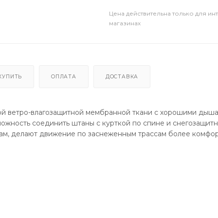
Цена действительна только для ин
магазинах
КУПИТЬ
ОПЛАТА
ДОСТАВКА
ной ветро-влагозащитной мембранной ткани с хорошими дыш
можность соединить штаны с курткой по спине и снегозащит
ам, делают движение по заснеженным трассам более комфо
100% нейлон / Второй слой - гидрофобная микропористая ме
 г/м²/24ч - паропропускаемость
ащиту от влаги и грязи.