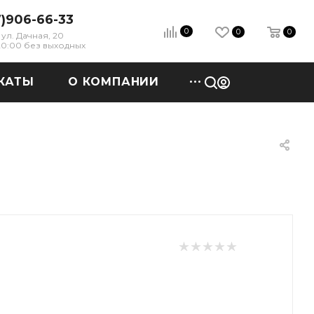
7)906-66-33
0
0
0
ул. Дачная, 20
 20:00 без выходных
КАТЫ
О КОМПАНИИ