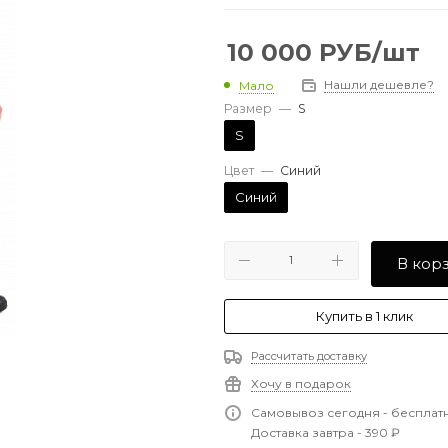
10 000
РУБ
/шт
Нашли дешевле?
Мало
Размер
—
S
S
Цвет
—
Синий
Синий
В кор
Купить в 1 клик
Рассчитать доставку
Хочу в подарок
Самовывоз сегодня - бесплат
Доставка завтра - 390 ₽