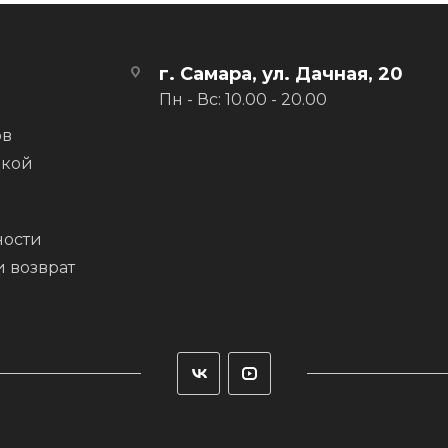
г. Самара, ул. Дачная, 20
Пн - Вс: 10.00 - 20.00
 впитывает воду.
ов
ой влажности.
вкой
 интенсивных нагрузках.
ости
и возврат
ндрирована), что предотвращает миграцию волокон, обеспеч