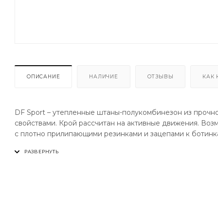
ОПИСАНИЕ
НАЛИЧИЕ
ОТЗЫВЫ
КАК 
DF Sport – утепленные штаны-полукомбинезон из проч
свойствами. Крой рассчитан на активные движения. Воз
с плотно прилипающими резинками и зацепами к ботинк
Двухслойная мембранная ткань DFTEX:
Верхний слой с высокой устойчивостью к выцветанию - 
показателями: 15 000 мм – водонепроницаемость / 17 000
Двойное покрытие ткани DWR+TEFLON дает длительную з