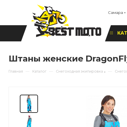
Самара
КА
Штаны женские DragonFl
—
—
—
Главная
Каталог
Снегоходная экипировка
Снего