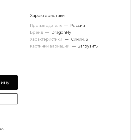
Характеристики
Производитель
—
Россия
Бренд
—
DragonFly
Характеристики
—
Синий, S
Картинки вариации
—
Загрузить
зину
но