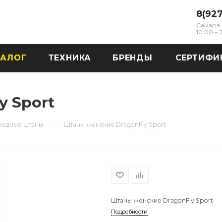
8(92
Самара, 
10:00 –
ТАЛОГ
ТЕХНИКА
БРЕНДЫ
СЕРТИФИ
y Sport
—
ходные штаны
Штаны женские DragonFly Sport
Штаны женские DragonFly Sport
Подробности