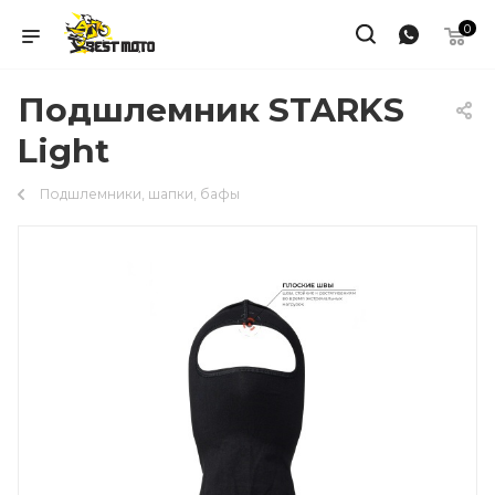
0
Подшлемник STARKS
Light
Подшлемники, шапки, бафы