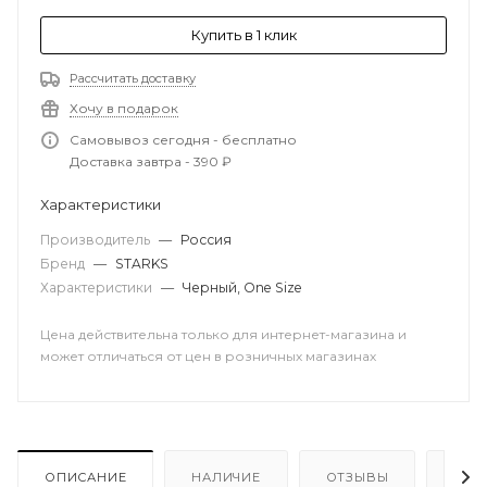
Купить в 1 клик
Рассчитать доставку
Хочу в подарок
Самовывоз сегодня - бесплатно
Доставка завтра - 390 ₽
Характеристики
Производитель
—
Россия
Бренд
—
STARKS
Характеристики
—
Черный, One Size
Цена действительна только для интернет-магазина и
может отличаться от цен в розничных магазинах
ОПИСАНИЕ
НАЛИЧИЕ
ОТЗЫВЫ
КАК