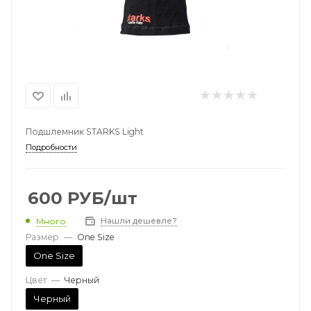
Подшлемник STARKS Light
Подробности
600
РУБ
/шт
Нашли дешевле?
Много
Размер
—
One Size
One Size
Цвет
—
Черный
Черный