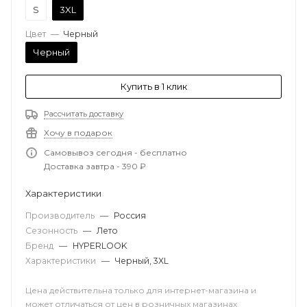
S
3XL
Цвет
—
Черный
Черный
Купить в 1 клик
Рассчитать доставку
Хочу в подарок
Самовывоз сегодня - бесплатно
Доставка завтра - 390 ₽
Характеристики
Производитель
—
Россия
Сезонность
—
Лето
Бренд
—
HYPERLOOK
Характеристики
—
Черный, 3XL
Цена действительна только для интернет-магазина и
может отличаться от цен в розничных магазинах