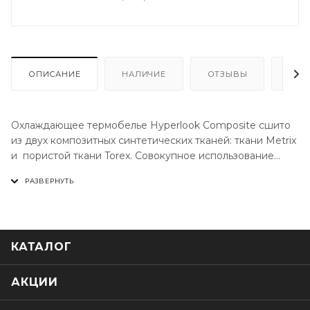
ОПИСАНИЕ
НАЛИЧИЕ
ОТЗЫВЫ
КАК
Охлаждающее термобелье Hyperlook Composite сшито
из двух композитных синтетических тканей: ткани Metrix
и пористой ткани Torex. Совокупное использование
тканей позволяет обеспечить максимально высокий
уровень комфорта при интенсивных физических
нагрузках. Функциональной особенностью термобелья
Hyperlook Composite является высокая гидрофобность
ткани из которой оно сшито, гидрофобная конструкция
КАТАЛОГ
с дышащими и влагоотводящими свойствами,
поддерживает температуру тела и оставляет
прохладным в жаркую погоду.
АКЦИИ