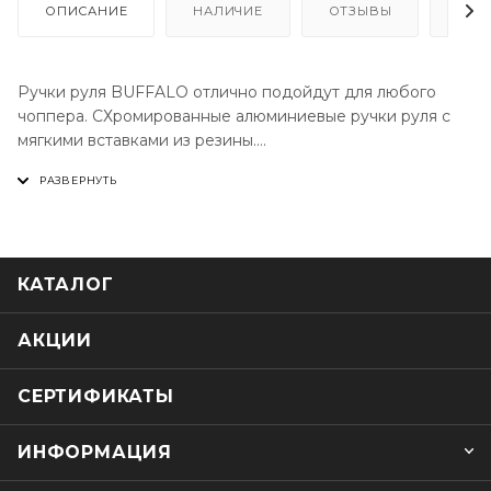
ОПИСАНИЕ
НАЛИЧИЕ
ОТЗЫВЫ
КАК
Ручки руля BUFFALO отлично подойдут для любого
чоппера. СХромированные алюминиевые ручки руля с
мягкими вставками из резины.
Резиновые вставки уменьшают вибрацию и
препятствуют соскальзыванию руки.
Подходят для большинства мотоциклов класса чоппер/
крузер с диаметром руля 25 мм.
КАТАЛОГ
АКЦИИ
СЕРТИФИКАТЫ
ИНФОРМАЦИЯ