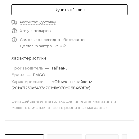
Купить в 1 клик
Рассчитать доставку
Хочу в подарок
Самовывоз сегодня - бесплатно
Доставка завтра - 390 ₽
Характеристики
Производитель
—
Тайвань
Бренд
—
EMGO
Характеристики
—
<Объект не найден>
(201:a17250e5493d701c11e970c068469f8c)
Цена действительна только для интернет-магазина и
может отличаться от цен в розничных магазинах