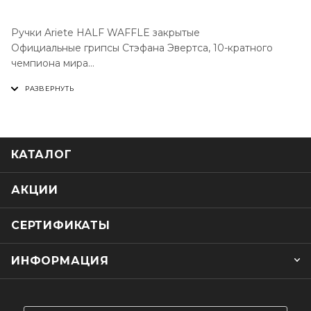
Ручки Ariete HALF WAFFLE закрытые
Официальные грипсы Стэфана Эвертса, 10-кратного
чемпиона мира
Комфортные, эргономичные
Материал:A.S.P.
Длина: 110mm
КАТАЛОГ
АКЦИИ
СЕРТИФИКАТЫ
ИНФОРМАЦИЯ