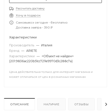
Рассчитать доставку
Хочу в подарок
Самовывоз сегодня - бесплатно
Доставка завтра - 390 ₽
Характеристики
Производитель
—
Италия
Бренд
—
ARIETE
Характеристики
—
<Объект не найден>
(201:9836ac220b51cc7211e9970d3c288c7a)
Цена действительна только для интернет-магазина и
может отличаться от цен в розничных магазинах
ОПИСАНИЕ
НАЛИЧИЕ
ОТЗЫВЫ
КАК