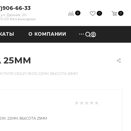
7)906-66-33
0
0
0
ул. Дачная, 20
 20:00 без выходных
КАТЫ
О КОМПАНИИ
А 25ММ
К РУЛЯ CRAZY IRON 22ММ, ВЫСОТА 25ММ
RON 22ММ, ВЫСОТА 25ММ