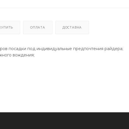
КУПИТЬ
ОПЛАТА
ДОСТАВКА
тров посадки под индивидуальные предпочтения райдера;
жного вождения;
 сказывается на комфорте в дальних поездках;
 мм (путем подкладывания под руль двух комплектов проставо
астовой подушкой, это гарантирует доставку заказа в целост
 и нарядно выглядит на витрине мотомагазина. На упаковке 