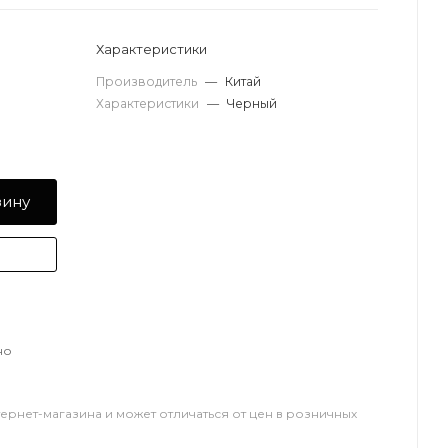
Характеристики
Производитель
—
Китай
Характеристики
—
Черный
зину
но
тернет-магазина и может отличаться от цен в розничных