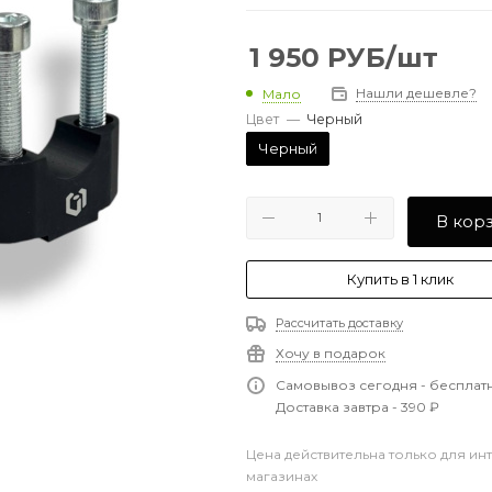
1 950
РУБ
/шт
Нашли дешевле?
Мало
Цвет
—
Черный
Черный
В кор
Купить в 1 клик
Рассчитать доставку
Хочу в подарок
Самовывоз сегодня - бесплат
Доставка завтра - 390 ₽
Цена действительна только для ин
магазинах