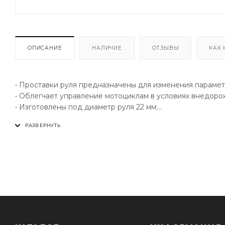
ОПИСАНИЕ
НАЛИЧИЕ
ОТЗЫВЫ
КАК 
• Проставки руля предназначены для изменения параме
• Облегчает управление мотоциклам в условиях внедоро
• Изготовлены под диаметр руля 22 мм;
• Увеличивают высоту руля на 25 мм, что весьма ощутимо
• Имеется возможность увеличивать высоту руля до 50ти
мм (вам понадобится три комплекта проставок);
• Изготовлены из авиационного алюминия;
• В комплект входит 2 проставки и 4 болта крепления;
• Длина болтов 60мм.
• Проставки поставляются в надежной упаковке с пенопл
сохранности. Упаковка также удобна для складирования
подвес под еврокрючок.