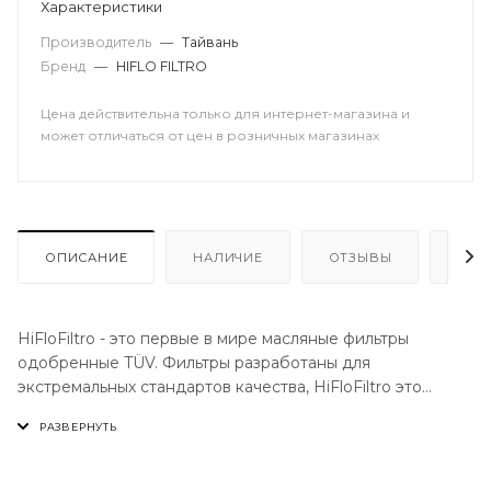
Характеристики
Производитель
—
Тайвань
Бренд
—
HIFLO FILTRO
Цена действительна только для интернет-магазина и
может отличаться от цен в розничных магазинах
ОПИСАНИЕ
НАЛИЧИЕ
ОТЗЫВЫ
КАК
HiFloFiltro - это первые в мире масляные фильтры
одобренные TÜV. Фильтры разработаны для
экстремальных стандартов качества, HiFloFiltro это
полный ассортимент масляных и воздушных фильтров
для мотоциклов, скутеров,квадроциклов, гидроциклов и
техники типа сайд-бай-сайд, обеспечивая высочайший
уровень защиты для двигателя вашего транспортного