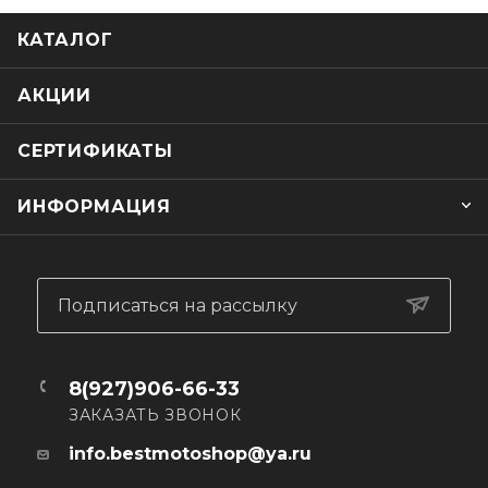
средства.
КАТАЛОГ
Страна-производитель: Тайланд
Замена для оригинальных фильтров KTM:
583.38.045.000 (58338045000),
АКЦИИ
583.38.045.100 (58338045100),
583.38.045.101 (58338045101).
СЕРТИФИКАТЫ
ИНФОРМАЦИЯ
Подписаться на рассылку
8(927)906-66-33
ЗАКАЗАТЬ ЗВОНОК
info.bestmotoshop@ya.ru