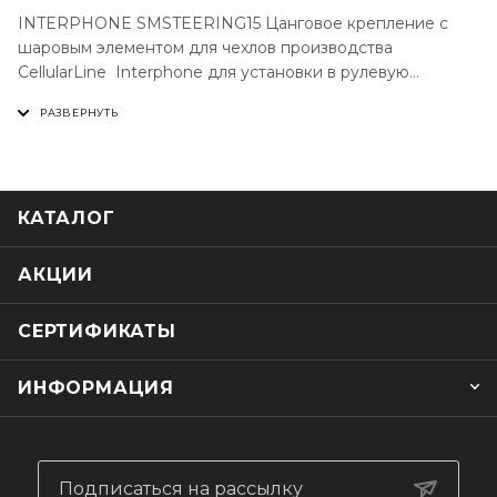
INTERPHONE SMSTEERING15 Цанговое крепление с
шаровым элементом для чехлов производства
CellularLine Interphone для установки в рулевую
колонку, траверсу (клипон). Поддерживаемые диаметры
от 15 до 17 мм.
КАТАЛОГ
АКЦИИ
СЕРТИФИКАТЫ
ИНФОРМАЦИЯ
Подписаться на рассылку