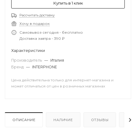
Купить в 1 клик
Рассчитать доставку
Хочу в подарок
Самовывоз сегодня - бесплатно
Доставка завтра - 390 ₽
Характеристики
Производитель
—
Италия
Бренд
—
INTERPHONE
Цена действительна только для интернет-магазина и
может отличаться от цен в розничных магазинах
ОПИСАНИЕ
НАЛИЧИЕ
ОТЗЫВЫ
КАК