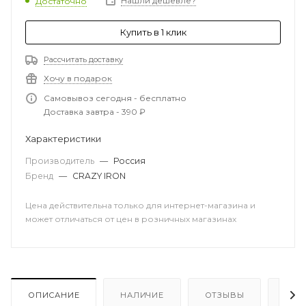
Нашли дешевле?
Достаточно
Купить в 1 клик
Рассчитать доставку
Хочу в подарок
Самовывоз сегодня - бесплатно
Доставка завтра - 390 ₽
Характеристики
Производитель
—
Россия
Бренд
—
CRAZY IRON
Цена действительна только для интернет-магазина и
может отличаться от цен в розничных магазинах
ОПИСАНИЕ
НАЛИЧИЕ
ОТЗЫВЫ
КАК