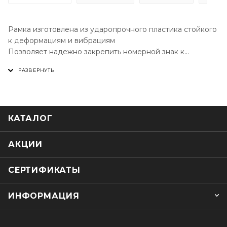
Рамка изготовлена из ударопрочного пластика стойкого
к деформациям и вибрациям
Позволяет надежно закрепить номерной знак к
квадроциклу и избежать сверления дополнительных
отверстий в номере.
Размер рамки соотвествует стандартам Российского
гос.рег.номера.
КАТАЛОГ
АКЦИИ
СЕРТИФИКАТЫ
ИНФОРМАЦИЯ