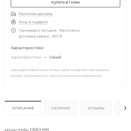
Купить в 1 клик
Рассчитать доставку
Хочу в подарок
Самовывоз сегодня - бесплатно
Доставка завтра - 390 ₽
Характеристики
Характеристики
—
Синий
Цена действительна только для интернет-магазина и
может отличаться от цен в розничных магазинах
ОПИСАНИЕ
НАЛИЧИЕ
ОТЗЫВЫ
КАК
кронштейн F88/H88