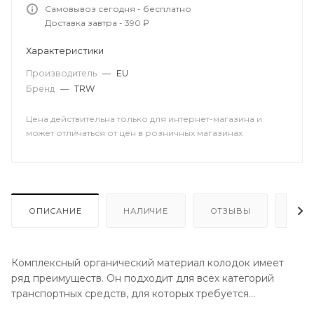
Самовывоз сегодня - бесплатно
Доставка завтра - 390 ₽
Характеристики
Производитель
—
EU
Бренд
—
TRW
Цена действительна только для интернет-магазина и
может отличаться от цен в розничных магазинах
ОПИСАНИЕ
НАЛИЧИЕ
ОТЗЫВЫ
КАК
Комплексный органический материал колодок имеет
ряд преимуществ. Он подходит для всех категорий
транспортных средств, для которых требуется
надежное торможение и максимальная эффективность