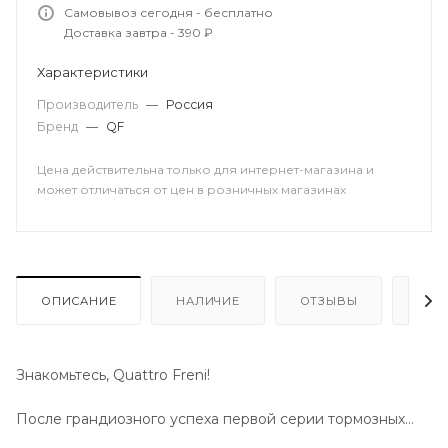
Самовывоз сегодня - бесплатно
Доставка завтра - 390 ₽
Характеристики
Производитель
—
Россия
Бренд
—
QF
Цена действительна только для интернет-магазина и
может отличаться от цен в розничных магазинах
ОПИСАНИЕ
НАЛИЧИЕ
ОТЗЫВЫ
КАК
Знакомьтесь, Quattro Freni!
После грандиозного успеха первой серии тормозных
колодок марки Quattro Freni для квадроциклов CFMOTO,