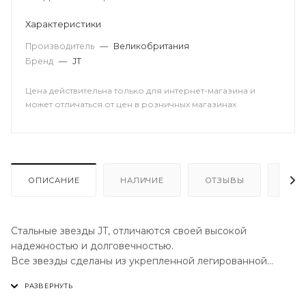
Характеристики
Производитель
—
Великобритания
Бренд
—
JT
Цена действительна только для интернет-магазина и
может отличаться от цен в розничных магазинах
ОПИСАНИЕ
НАЛИЧИЕ
ОТЗЫВЫ
КАК
Стальные звезды JT, отличаются своей высокой
надежностью и долговечностью.
Все звезды сделаны из укрепленной легированной
стали европейского качества для увеличения
износостойкости.