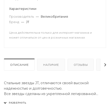
Характеристики
Производитель
—
Великобритания
Бренд
—
JT
Цена действительна только для интернет-магазина и
может отличаться от цен в розничных магазинах
ОПИСАНИЕ
НАЛИЧИЕ
ОТЗЫВЫ
КАК
Стальные звезды JT, отличаются своей высокой
надежностью и долговечностью.
Все звезды сделаны из укрепленной легированной
стали европейского качества для увеличения
износостойкости.