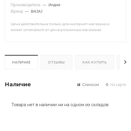
Производитель
—
Индия
Бренд
—
BAJAJ
Цена действительна только для интернет-магазина и
может отличаться от цен в розничных магазинах
НАЛИЧИЕ
ОТЗЫВЫ
КАК КУПИТЬ
ОП
Наличие
Списком
На карте
Товара нет в наличии ни на одном из складов