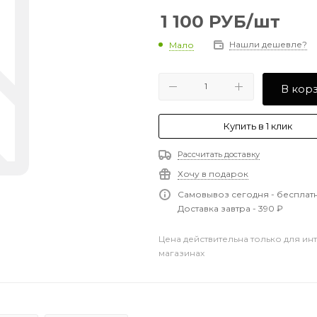
1 100
РУБ
/шт
Нашли дешевле?
Мало
В кор
Купить в 1 клик
Рассчитать доставку
Хочу в подарок
Самовывоз сегодня - бесплат
Доставка завтра - 390 ₽
Цена действительна только для ин
магазинах