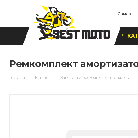
Самара
КА
Ремкомплект амортизато
—
—
—
Главная
Каталог
Запчасти и расходные материалы