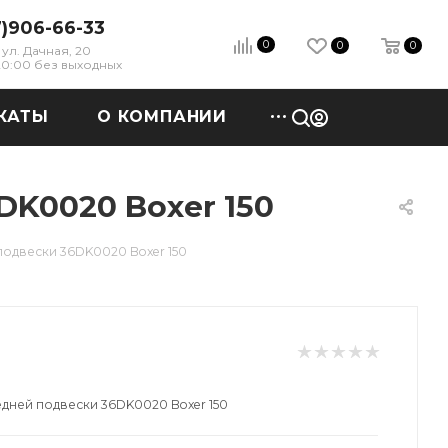
7)906-66-33
0
0
0
ул. Дачная, 20
 20:00 без выходных
КАТЫ
О КОМПАНИИ
K0020 Boxer 150
одвески 36DK0020 Boxer 150
дней подвески 36DK0020 Boxer 150