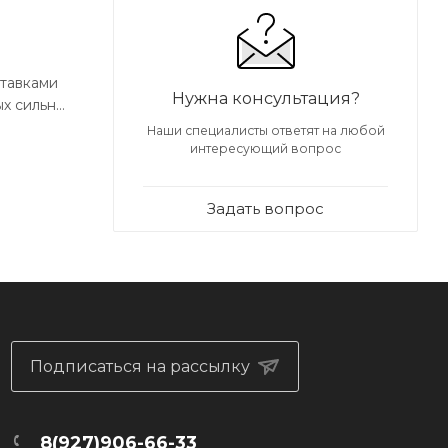
ставками
Нужна консультация?
ых сильных
все о них
Наши специалисты ответят на любой
интересующий вопрос
Задать вопрос
очайший
Подписаться на рассылку
8(927)906-66-33