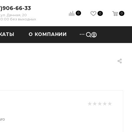
7)906-66-33
0
0
0
ул. Дачная, 20
 20:00 без выходных
КАТЫ
О КОМПАНИИ
uro