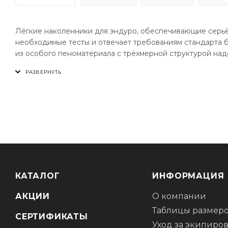
Лёгкие наколенники для эндуро, обеспечивающие серьё
необходимые тесты и отвечает требованиям стандарта б
из особого пеноматериала с трёхмерной структурой над
ударов и от истирания о камни. При этом наколенники нас
не вспомните.
—Лёгкие и удобные наколенники для эндуро
—Жёсткие композитные накладки и вставки из особого 
уровень защиты
—Мягкий синтетический материал внутренника хорошо о
—Асимметричный дизайн: левый и правый наколенник от
—Силиконовые накладки на внутренней стороне предот
КАТАЛОГ
ИНФОРМАЦИЯ
АКЦИИ
О компании
Таблицы размер
СЕРТИФИКАТЫ
Уход за экипиро