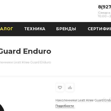
8(92
Самара, 
10:00 –
ТАЛОГ
ТЕХНИКА
БРЕНДЫ
СЕРТИФИ
Guard Enduro
енники Leatt Knee Guard Enduro
Наколенники Leatt Knee Guard End
Подробности