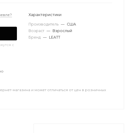
Характеристики
шевле?
Производитель
—
США
Возраст
—
Взрослый
Бренд
—
LEATT
жутся с
но
тернет-магазина и может отличаться от цен в розничных