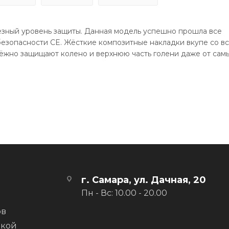
зный уровень защиты. Данная модель успешно прошла все
езопасности CE. Жёсткие композитные накладки вкупе со в
ёжно защищают колено и верхнюю часть голени даже от сам
только удобны, что, скорее всего, во время катания вы и во
пеноматериала с трёхмерной структурой обеспечивают выс
тводит влагу от кожи
личаются друг от друга
вращают сползание защиты
г. Самара, ул. Дачная, 20
Пн - Вс: 10.00 - 20.00
ов
вкой