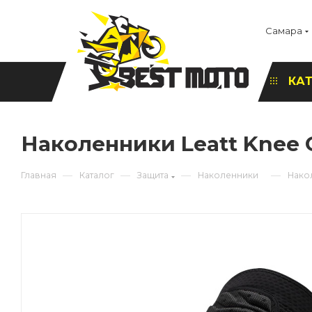
Самара
КА
Наколенники Leatt Knee 
—
—
—
—
Главная
Каталог
Защита
Наколенники
Накол