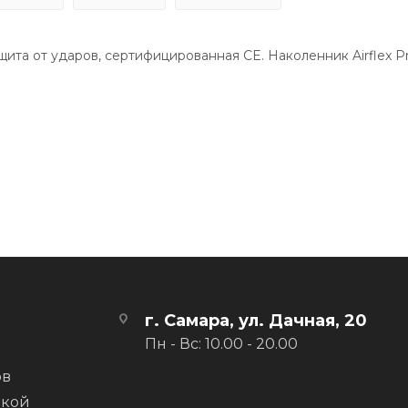
та от ударов, сертифицированная CE. Наколенник Airflex Pr
дя на 3D гель, мы достигли минималистичной тонкой формы,
акладки на рукоятках позволили убрать набедренный стреп 
ак только вы наденете это, вы поймете, что Leatt имеет в ви
товар, одежда мото, экипировка мото, мотоэкипировка купить
г. Самара, ул. Дачная, 20
Пн - Вс: 10.00 - 20.00
ов
вкой