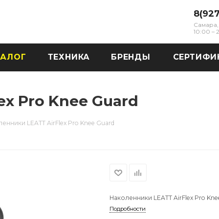
8(92
Самара, 
10:00 –
ТАЛОГ
ТЕХНИКА
БРЕНДЫ
СЕРТИФИ
ex Pro Knee Guard
енники LEATT AirFlex Pro Knee Guard
Наколенники LEATT AirFlex Pro Kne
Подробности