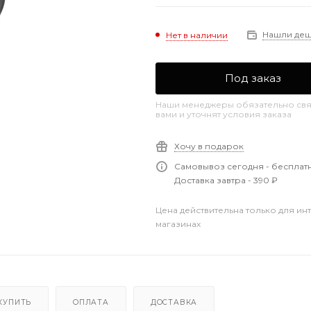
Нашли де
Нет в наличии
Под заказ
Наши менеджеры обязательно свя
вами и уточнят условия заказа
Хочу в подарок
Самовывоз сегодня - бесплат
Доставка завтра - 390 ₽
Цена действительна только для ин
магазинах
КУПИТЬ
ОПЛАТА
ДОСТАВКА