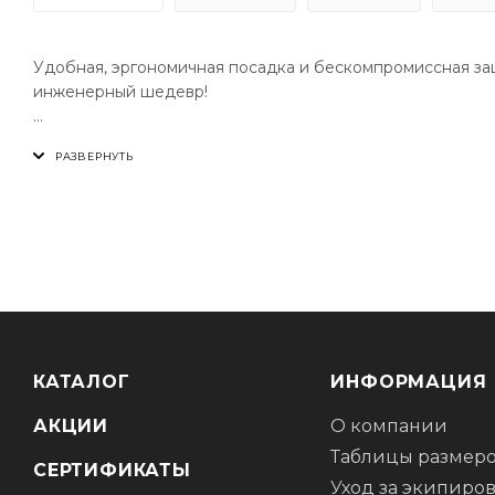
Удобная, эргономичная посадка и бескомпромиссная защи
инженерный шедевр!
Этот наколенник отвечает всем нашим критериям. Перей
при этом защиту, сертифицированную CE.
Легкая конструкция, одинарный размер и силиконовые н
сохранить эту знаменитую нескользящую посадку Leatt. К
Защита мото, купить мото защита, оф мото защита, мото 
мотоэкипировка магазин.
КАТАЛОГ
ИНФОРМАЦИЯ
АКЦИИ
О компании
Таблицы размер
СЕРТИФИКАТЫ
Уход за экипиро