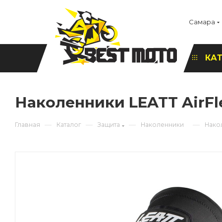
Самара
КА
Наколенники LEATT AirFl
—
—
—
—
Главная
Каталог
Защита
Наколенники
Накол