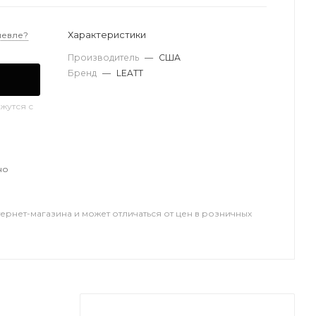
Характеристики
шевле?
Производитель
—
США
Бренд
—
LEATT
жутся с
но
тернет-магазина и может отличаться от цен в розничных