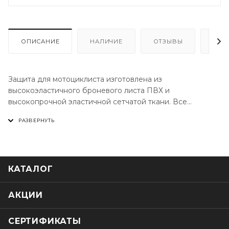
ОПИСАНИЕ
НАЛИЧИЕ
ОТЗЫВЫ
КАК
Защита для мотоциклиста изготовлена из
высокоэластичного броневого листа ПВХ и
высокопрочной эластичной сетчатой ткани. Все
элементы можно регулировать относительно друг друга
для более точной подгонки под фигуру. Широкий пояс
на липучках регулируется. Не стесняет движения, так
как места сгибов выполнены из ткани. Отлично
проводит воздух. Черепаха для мотоцикла прошита
КАТАЛОГ
прочными нитками, поэтому она не разойдется даже
при регулярной носке.
АКЦИИ
СЕРТИФИКАТЫ