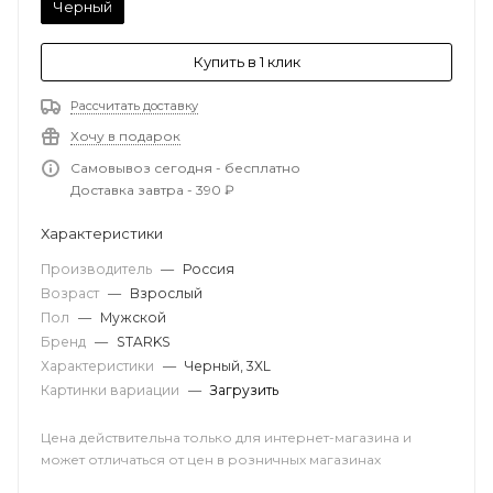
Черный
Купить в 1 клик
Рассчитать доставку
Хочу в подарок
Самовывоз сегодня - бесплатно
Доставка завтра - 390 ₽
Характеристики
Производитель
—
Россия
Возраст
—
Взрослый
Пол
—
Мужской
Бренд
—
STARKS
Характеристики
—
Черный, 3XL
Картинки вариации
—
Загрузить
Цена действительна только для интернет-магазина и
может отличаться от цен в розничных магазинах