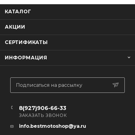
Ударопрочный пластик и вентилируемый материал не
КАТАЛОГ
вызывают дискомфорта при носке.
Моточерепаха выполнена в стильном черном цвете,
АКЦИИ
который подойдет к любой детской мотоэкипировке.
СЕРТИФИКАТЫ
ИНФОРМАЦИЯ
Подписаться на рассылку
8(927)906-66-33
ЗАКАЗАТЬ ЗВОНОК
info.bestmotoshop@ya.ru