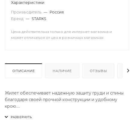
Характеристики
Производитель
—
Россия
Бренд
—
STARKS
Цена действительна только для интернет-магазина и
может отличаться от цен в розничных магазинах
ОПИСАНИЕ
НАЛИЧИЕ
ОТЗЫВЫ
КАК
Жилет обеспечивает надежную защиту груди и спины
благодаря своей прочной конструкции и удобному
крою.
Элементы можно регулировать относительно друг друга
для более точной подгонки под фигуру.