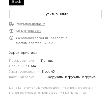
Black
Купить в 1 клик
Рассчитать доставку
Хочу в подарок
Самовывоз сегодня - бесплатно
Доставка завтра - 390 ₽
Характеристики
Производитель
—
Польша
Бренд
—
SHIMA
Характеристики
—
Black, 45
Картинки вариации
—
Загрузить
,
Загрузить
,
Загрузить
Цена действительна только для интернет-магазина и
может отличаться от цен в розничных магазинах