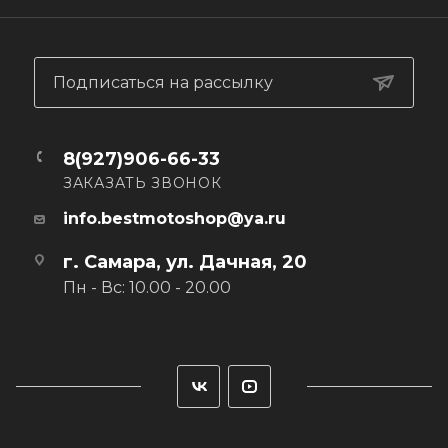
Углубление для переключения передач в области
пальцев ног поможет вам управлять рычагом
переключения передач, а специальная наклонная
конструкция имитирует положение стопы при езде на
Подписаться на рассылку
мотоцикле.
Защита и устройство мотоциклетных кроссовок:
◾️ Амортизаторы ударов на голеностопном суставе
8(927)906-66-33
◾️ Усиленная область пятки, голеностопа и носка
ЗАКАЗАТЬ ЗВОНОК
◾️ Усиленная подошва
◾️ СИЗ — защитная мотоциклетная обувь (EN 13634:2017)
info.bestmotoshop@ya.ru
г. Самара, ул. Дачная, 20
Пн - Вс: 10.00 - 20.00