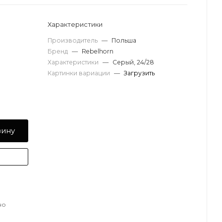
Характеристики
Производитель
—
Польша
Бренд
—
Rebelhorn
Характеристики
—
Серый, 24/28
Картинки вариации
—
Загрузить
зину
но