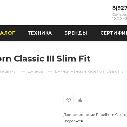
8(92
Самара, 
10:00 –
ТАЛОГ
ТЕХНИКА
БРЕНДЫ
СЕРТИФИ
Classic III Slim Fit
—
—
е штаны
Джинсы
Джинсы женские Rebelhorn Classic III Sli
Джинсы женские Rebelhorn Classic III
Подробности