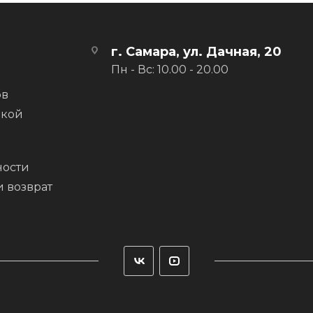
1
г. Самара, ул. Дачная, 20
 волокна, вшитые в коленные, бедренные и поясные панели
Пн - Вс: 10.00 - 20.00
 материала
ов
вкой
обходимости под рукой
ости
зволяет застегивать брюки с курткой
и возврат