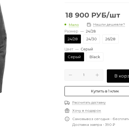
18 900
РУБ
/шт
Нашли дешевле?
Мало
Размер
—
24/28
24/28
24/30
26/28
Цвет
—
Серый
Серый
Black
В кор
Купить в 1 клик
Рассчитать доставку
Хочу в подарок
Самовывоз сегодня - бесплат
Доставка завтра - 390 ₽