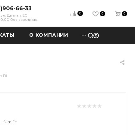
7)906-66-33
0
0
0
ул. Дачная, 20
 20:00 без выходных
КАТЫ
О КОМПАНИИ
m Fit
 Slim Fit