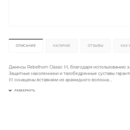
ОПИСАНИЕ
НАЛИЧИЕ
ОТЗЫВЫ
КАК 
Джинсы Rebelhorn Classic III, благодаря использованию
Защитные наколенники и тазобедренные суставы гаранти
III оснащены вставками из арамидного волокна.
Ткань
88% хлопок/ 10% полиэстер/ 2% спандекс
Черный (Джинсы из денима 90% Хлопок / 8% Полиэстер 
Подкладка: 5% полиэфирная сетка, 10% хлопок, 10% спа
Безопасность