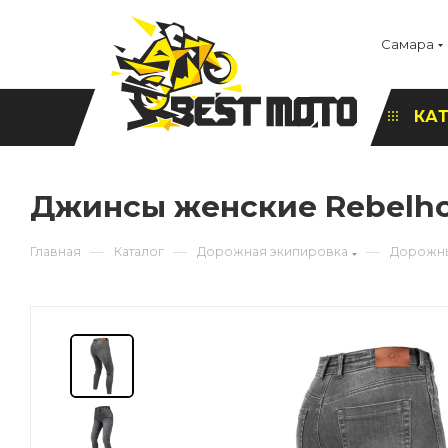
Самара
КА
Джинсы женские Rebelhorn 
—
—
—
Главная
Каталог
Дорожная экипировка
Дорожны