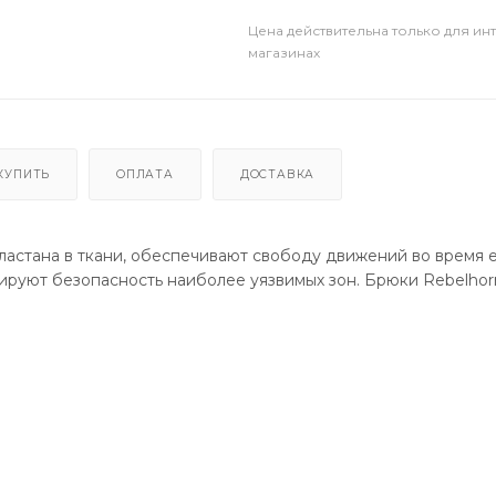
Цена действительна только для ин
магазинах
КУПИТЬ
ОПЛАТА
ДОСТАВКА
 эластана в ткани, обеспечивают свободу движений во время 
руют безопасность наиболее уязвимых зон. Брюки Rebelhorn
/ 2% Спандекс)
ндекс, 75% арамидное волокно