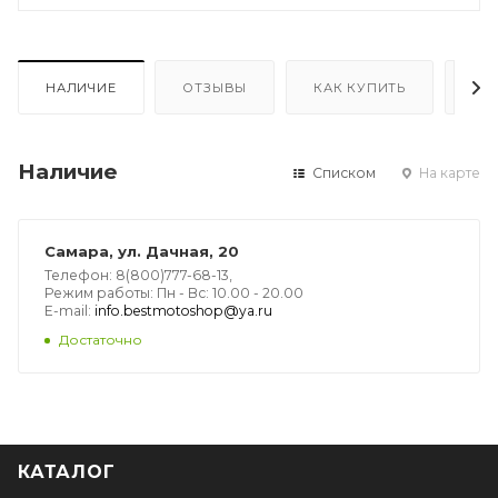
НАЛИЧИЕ
ОТЗЫВЫ
КАК КУПИТЬ
ОП
Наличие
Списком
На карте
Самара, ул. Дачная, 20
Телефон: 8(800)777-68-13,
Режим работы: Пн - Вс: 10.00 - 20.00
E-mail:
info.bestmotoshop@ya.ru
Достаточно
КАТАЛОГ