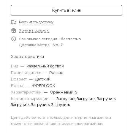
Купить в 1 клик
Рассчитать доставку
Хочу в подарок
Самовывоз сегодня - бесплатно
Доставка завтра - 390 ₽
Характеристики
Вид
—
Раздельный костюм
Производитель
—
Россия
Возраст
—
Детский
Бренд
—
HYPERLOOK
Характеристики
—
Оранжевый, S
Картинки вариации
—
Загрузить
,
Загрузить
,
Загрузить
,
Загрузить
,
Загрузить
,
Загрузить
Цена действительна только для интернет-магазина и
может отличаться от цен в розничных магазинах