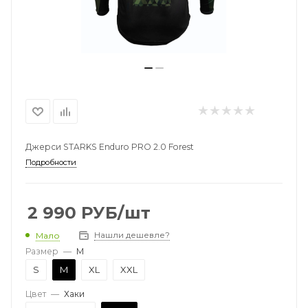
Джерси STARKS Enduro PRO 2.0 Forest
Подробности
2 990
РУБ
/шт
Нашли дешевле?
Мало
Размер
—
M
S
M
XL
XXL
Цвет
—
Хаки