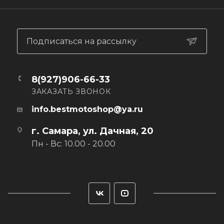
Особенности:
Легкая и прочная эластичная ткань, тянущаяся по всех
направлениях
Эластичный воротник и манжеты
Подписаться на рассылку
Удлиненная спинка
Стойкий к стиркам и выгоранию рисунок
Сетчатая ткань по бокам джерси для дополнительного
8(927)906-66-33
проветривания
ЗАКАЗАТЬ ЗВОНОК
info.bestmotoshop@ya.ru
г. Самара, ул. Дачная, 20
Пн - Вс: 10.00 - 20.00