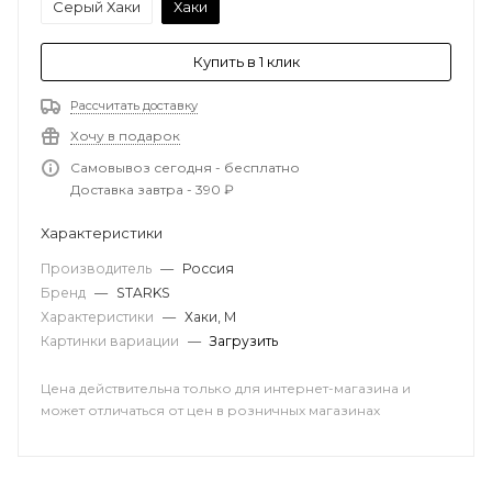
Серый Хаки
Хаки
Купить в 1 клик
Рассчитать доставку
Хочу в подарок
Самовывоз сегодня - бесплатно
Доставка завтра - 390 ₽
Характеристики
Производитель
—
Россия
Бренд
—
STARKS
Характеристики
—
Хаки, M
Картинки вариации
—
Загрузить
Цена действительна только для интернет-магазина и
может отличаться от цен в розничных магазинах