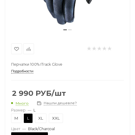
Перчатки 100% ITrack Glove
Подробности
2 990
РУБ
/шт
Нашли дешевле?
Много
Размер
—
L
M
L
XL
XXL
Цвет
—
Black/Charcoal