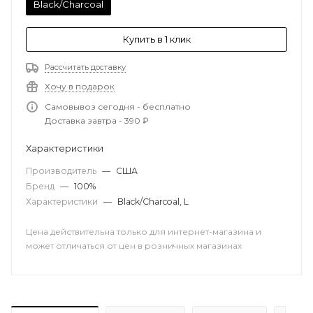
Black/Charcoal
Купить в 1 клик
Рассчитать доставку
Хочу в подарок
Самовывоз сегодня - бесплатно
Доставка завтра - 390 ₽
Характеристики
Производитель
—
США
Бренд
—
100%
Характеристики
—
Black/Charcoal, L
Цена действительна только для интернет-магазина и
может отличаться от цен в розничных магазинах