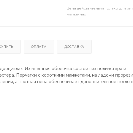
Цена действительна только для ин
магазинах
КУПИТЬ
ОПЛАТА
ДОСТАВКА
дроциклах. Их внешняя оболочка состоит из полиэстера и
эстера. Перчатки с короткими манжетами, на ладони прорез
авления, а плотная пена обеспечивает дополнительное погло
и гарантирует комфорт на протяжении всей поездки..