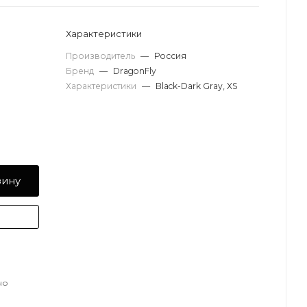
Характеристики
Производитель
—
Россия
Бренд
—
DragonFly
Характеристики
—
Black-Dark Gray, XS
зину
но