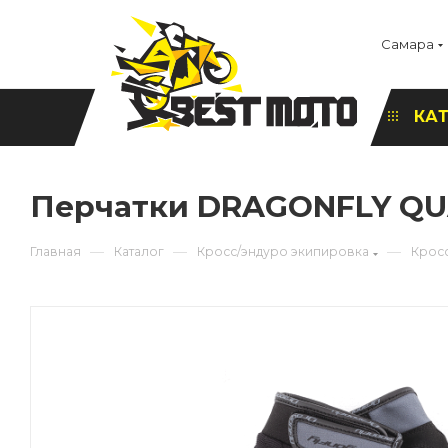
Самара
КА
Перчатки DRAGONFLY Q
—
—
—
Главная
Каталог
Кросс/эндуро экипировка
Крос