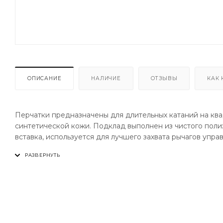
ОПИСАНИЕ
НАЛИЧИЕ
ОТЗЫВЫ
КАК 
Перчатки предназначены для длительных катаний на ква
синтетической кожи. Подклад выполнен из чистого поли
вставка, используется для лучшего захвата рычагов упр
ударов. Тянущаяся ткань с вентиляционными отверстиям