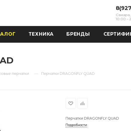
8(92
Самара, 
10:00 –
ТАЛОГ
ТЕХНИКА
БРЕНДЫ
СЕРТИФИ
UAD
—
совые перчатки
Перчатки DRAGONFLY QUAD
Перчатки DRAGONFLY QUAD
Подробности