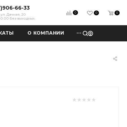
7)906-66-33
0
0
0
ул. Дачная, 20
 20:00 без выходных
КАТЫ
О КОМПАНИИ