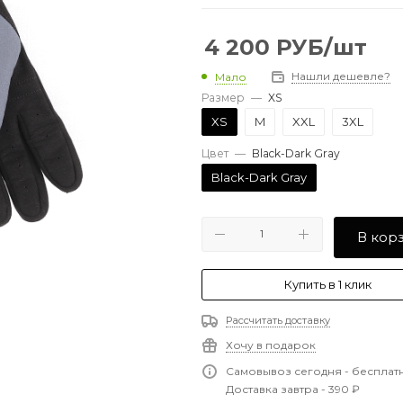
4 200
РУБ
/шт
Нашли дешевле?
Мало
Размер
—
XS
XS
M
XXL
3XL
Цвет
—
Black-Dark Gray
Black-Dark Gray
В кор
Купить в 1 клик
Рассчитать доставку
Хочу в подарок
Самовывоз сегодня - бесплат
Доставка завтра - 390 ₽