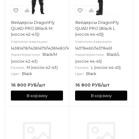
Вейдерсы DragonFly
Вейдерсы DragonFly
QUAD PRO (Black M
QUAD PRO (Black L
(носок 42-43))
(носок 44-45))
Картинки вариации
:
Картинки вариации
:
14381478/14381479/14381480/14381481/14381482
14378460/14378461
Black/M
Black/L
Характеристики
:
Характеристики
:
(носок 42-43)
(носок 44-45)
M (носок 42-43)
L (носок 44-45)
Размер
:
Размер
:
Black
Black
Цвет
:
Цвет
:
16 800
РУБ
/шт
16 800
РУБ
/шт
В корзину
В корзину