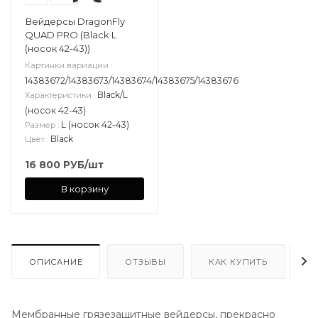
Вейдерсы DragonFly
QUAD PRO (Black L
(носок 42-43))
Картинки вариации
:
14383672/14383673/14383674/14383675/14383676
Black/L
Характеристики
:
(носок 42-43)
L (носок 42-43)
Размер
:
Black
Цвет
:
16 800
РУБ
/шт
В корзину
ОПИСАНИЕ
ОТЗЫВЫ
КАК КУПИТЬ
О
Мембранные грязезащитные вейдерсы, прекрасно