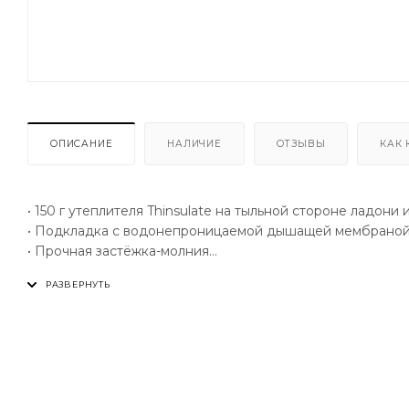
ОПИСАНИЕ
НАЛИЧИЕ
ОТЗЫВЫ
КАК 
• 150 г утеплителя Thinsulate на тыльной стороне ладони
• Подкладка с водонепроницаемой дышащей мембраной
• Прочная застёжка-молния
• Облегающая конструкция
• Оболочка из прочного нейлона
• Накладки из кожи на ладони и большом пальце
• Можно заправить в рукав
• Вставки на тыльной стороне ладони и суставах пальцев
• Прочная оболочка растягивается в 4-х направлениях д
• Высокопрочная нелоновая петля для