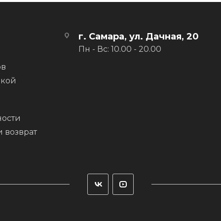
ания очков на указательном пальце
чков
пальцев, для лучшей посадки и облегчения хвата
г. Самара, ул. Дачная, 20
ления
Пн - Вс: 10.00 - 20.00
ов
вкой
ости
и возврат