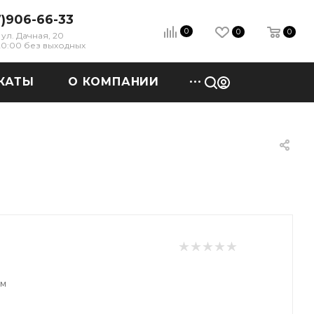
7)906-66-33
0
0
0
ул. Дачная, 20
 20:00 без выходных
КАТЫ
О КОМПАНИИ
ем