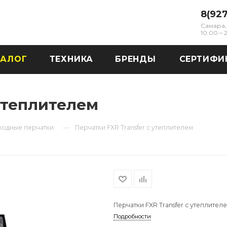
8(92
Самара, 
10:00 –
ТАЛОГ
ТЕХНИКА
БРЕНДЫ
СЕРТИФИ
 утеплителем
—
ходные перчатки
Перчатки FXR Transfer с утеплителем
Перчатки FXR Transfer с утеплител
Подробности