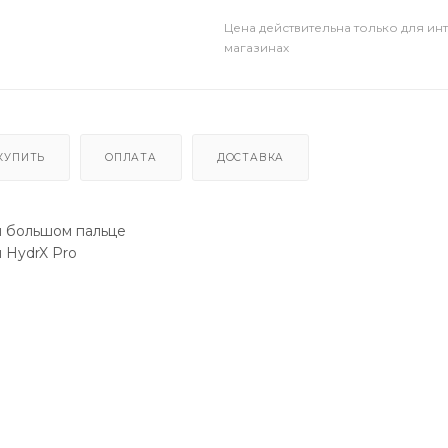
Цена действительна только для ин
магазинах
КУПИТЬ
ОПЛАТА
ДОСТАВКА
 и большом пальце
 HydrX Pro
ля максимального удобства