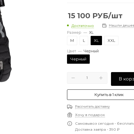
15 100
РУБ
/шт
Нашли деше
Достаточно
Размер
—
XL
M
L
XL
XXL
Цвет
—
Черный
Черный
В кор
Купить в 1 клик
Рассчитать доставку
Хочу в подарок
Самовывоз сегодня - бесплат
Доставка завтра - 390 ₽