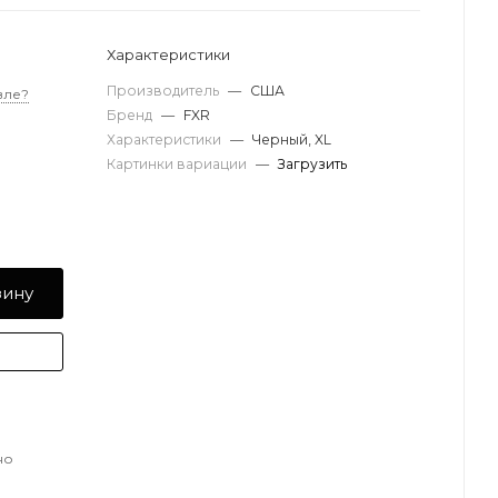
Характеристики
Производитель
—
США
вле?
Бренд
—
FXR
Характеристики
—
Черный, XL
Картинки вариации
—
Загрузить
зину
но