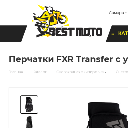
Самара
КА
Перчатки FXR Transfer с
—
—
—
Главная
Каталог
Снегоходная экипировка
Снего