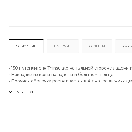
ОПИСАНИЕ
НАЛИЧИЕ
ОТЗЫВЫ
КАК 
• 150 г утеплителя Thinsulate на тыльной стороне ладони
• Накладки из кожи на ладони и большом пальце
• Прочная оболочка растягивается в 4-х направлениях д
• Прочная застёжка-молния
• Водонепроницаемая/дышащая мембрана HydrX Pro
• Вставки на тыльной стороне ладони и суставах пальцев
• Облегающая конструкция
• Можно заправить в рукав
• Перчатки из высококачественной кожи
• Высокопрочная петля для надевания