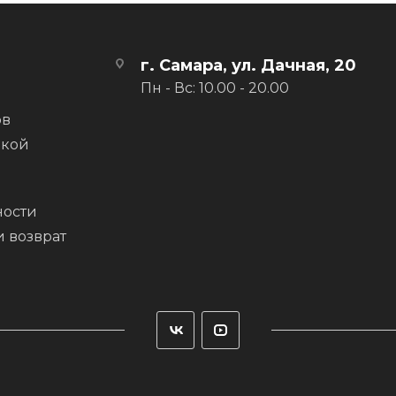
ания очков на указательном пальце
чков
пальцев, для лучшей посадки и облегчения хвата
г. Самара, ул. Дачная, 20
Пн - Вс: 10.00 - 20.00
ов
вкой
ости
и возврат