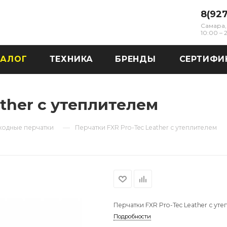
8(92
Самара, 
10:00 –
ТАЛОГ
ТЕХНИКА
БРЕНДЫ
СЕРТИФИ
ther с утеплителем
—
ходные перчатки
Перчатки FXR Pro-Tec Leather с утеплителем
Перчатки FXR Pro-Tec Leather с ут
Подробности