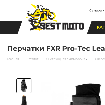
Самара
КА
Перчатки FXR Pro-Tec Lea
—
—
—
Главная
Каталог
Снегоходная экипировка
Снего