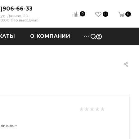
7)906-66-33
0
0
0
ул. Дачная, 20
 20:00 без выходных
КАТЫ
О КОМПАНИИ
еплителем