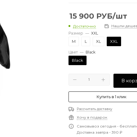
15 900
РУБ
/шт
Нашли деше
Достаточно
Размер
—
XXL
M
L
XL
XXL
Цвет
—
Black
Black
В кор
Купить в 1 клик
Рассчитать доставку
Хочу в подарок
Самовывоз сегодня - бесплат
Доставка завтра - 390 ₽