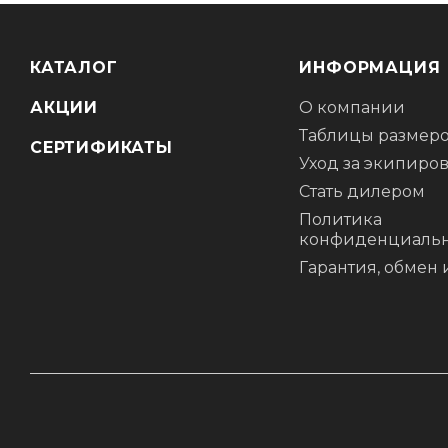
• Флисовая подкладка
• Мягкая вставка из термопластичной резины для протир
• Вставка из замши на большом пальце для протирания о
КАТАЛОГ
ИНФОРМАЦИЯ
• Эргономичный крой, повторяющий естественный изгиб 
АКЦИИ
О компании
Таблицы размер
СЕРТИФИКАТЫ
Уход за экипиро
Стать дилером
Политика
конфиденциальн
Гарантия, обмен 