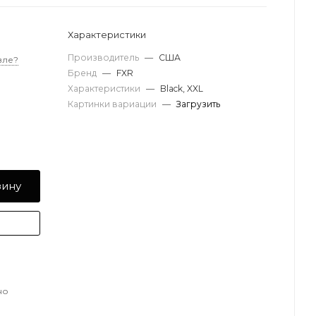
Характеристики
Производитель
—
США
вле?
Бренд
—
FXR
Характеристики
—
Black, XXL
Картинки вариации
—
Загрузить
зину
но