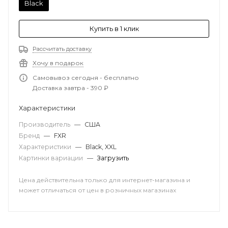
Black
Купить в 1 клик
Рассчитать доставку
Хочу в подарок
Самовывоз сегодня - бесплатно
Доставка завтра - 390 ₽
Характеристики
Производитель
—
США
Бренд
—
FXR
Характеристики
—
Black, XXL
Картинки вариации
—
Загрузить
Цена действительна только для интернет-магазина и
может отличаться от цен в розничных магазинах