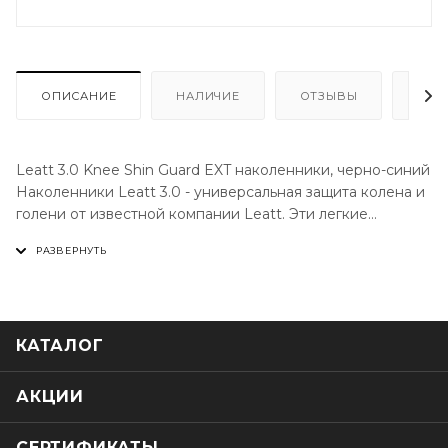
ОПИСАНИЕ
НАЛИЧИЕ
ОТЗЫВЫ
КАК
Leatt 3.0 Knee Shin Guard EXT наколенники, черно-синий
Наколенники Leatt 3.0 - универсальная защита колена и
голени от известной компании Leatt. Эти легкие
наколенники защищают от самых нелегких падений.
Массивные элементы защиты из энергопоглощающей
пены 3DF способны твердеть при ударе, поглощая его
энергию. Ребра оболочки чашек формованы из мягкого
силикона для дополнительного комфорта.
КАТАЛОГ
Особенности наколенников Leatt Brace 3.0:
Созданы профессиональными медиками и инженерами
Leatt.
АКЦИИ
Пенный энергопоглотитель 3DF не сковывает движений,
но твердеет при ударе.
СЕРТИФИКАТЫ