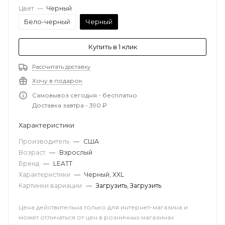
Цвет
—
Черный
Бело-черный
Черный
Купить в 1 клик
Рассчитать доставку
Хочу в подарок
Самовывоз сегодня - бесплатно
Доставка завтра - 390 ₽
Характеристики
Производитель
—
США
Возраст
—
Взрослый
Бренд
—
LEATT
Характеристики
—
Черный, XXL
Картинки вариации
—
Загрузить
,
Загрузить
Цена действительна только для интернет-магазина и
может отличаться от цен в розничных магазинах