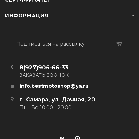
Влагоотводящая термоткань MoistureCool,
обеспечивающая необходимую прохладу.
ИНФОРМАЦИЯ
Продуманная система вентиляции ноги.
Сертификаты безопасности CE EN 1621-1, Level 1и СЕ EN
13595-2
Стильный дизайн.
Можно стирать в машинке
Подписаться на рассылку
Вес - 600 гр.
8(927)906-66-33
ЗАКАЗАТЬ ЗВОНОК
info.bestmotoshop@ya.ru
г. Самара, ул. Дачная, 20
Пн - Вс: 10.00 - 20.00