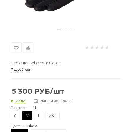
Перчатки Rebelhorn Gap III
Подробности
5 300
РУБ
/шт
Нашли дешевле?
Мало
Размер
—
M
S
M
L
XXL
Цвет
—
Black