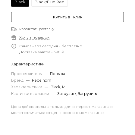
Black
Black/Fluo Red
Купить в 1 клик
Рассчитать доставку
Хочу в подарок
Самовывоз сегодня - бесплатно
Доставка завтра - 390 ₽
Характеристики
Производитель
—
Польша
Бренд
—
Rebelhorn
Характеристики
—
Black, M
Картинки вариации
—
Загрузить
,
Загрузить
Цена действительна только для интернет-магазина и
может отличаться от цен в розничных магазинах