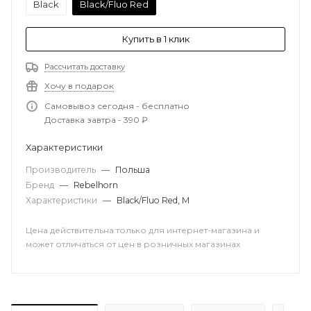
Black
Black/Fluo Red
Купить в 1 клик
Рассчитать доставку
Хочу в подарок
Самовывоз сегодня - бесплатно
Доставка завтра - 390 ₽
Характеристики
Производитель
—
Польша
Бренд
—
Rebelhorn
Характеристики
—
Black/Fluo Red, M
Цена действительна только для интернет-магазина и
может отличаться от цен в розничных магазинах