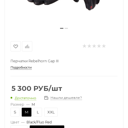
Перчатки Rebelhorn Gap III
Подробности
5 300
РУБ
/шт
Нашли дешевле?
Достаточно
Размер
—
M
S
M
L
XXL
Цвет
—
Black/Fluo Red