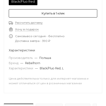
Black/Fluo Red
Купить в 1 клик
Рассчитать доставку
Хочу в подарок
Самовывоз сегодня - бесплатно
Доставка завтра - 390 ₽
Характеристики
Производитель
—
Польша
Бренд
—
Rebelhorn
Характеристики
—
Black/Fluo Red, L
Цена действительна только для интернет-магазина и
может отличаться от цен в розничных магазинах