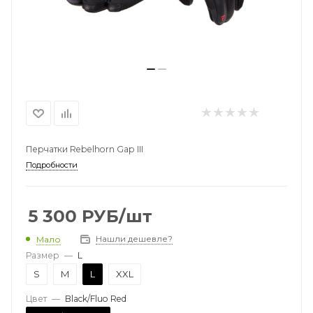
Перчатки Rebelhorn Gap III
Подробности
5 300
РУБ
/шт
Нашли дешевле?
Мало
Размер
—
L
S
M
L
XXL
Цвет
—
Black/Fluo Red